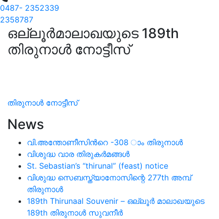
0487- 2352339
2358787
ഒല്ലൂര്‍മാലാഖയുടെ 189th
തിരുനാള്‍ നോട്ടീസ്
തിരുനാൾ നോട്ടീസ്
News
വി.അന്തോണീസിന്‍റെ -308 ാം തിരുനാള്‍
വിശുദ്ധ വാര തിരുകര്‍മങ്ങള്‍
St. Sebastian’s “thirunal” (feast) notice
വിശുദ്ധ സെബസ്ത്യാനോസിന്റെ 277th അമ്പ്
തിരുനാള്‍
189th Thirunaal Souvenir – ഒല്ലൂര്‍ മാലാഖയുടെ
189th തിരുനാള്‍ സുവനീര്‍