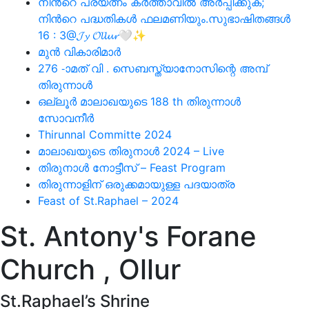
നിന്‍റെ പ്രയത്നം കര്‍ത്താവില്‍ അര്‍പ്പിക്കുക;
നിന്‍റെ പദ്ധതികള്‍ ഫലമണിയും.സുഭാഷിതങ്ങള്‍
16 : 3@𝓙𝔂 𝓞𝓵𝓵𝓾𝓻🤍✨
മുൻ വികാരിമാർ
276 -ാമത് വി . സെബസ്ത്യാനോസിന്റെ അമ്പ്
തിരുന്നാൾ
ഒല്ലൂര്‍ മാലാഖയുടെ 188 th തിരുന്നാള്‍
സോവനീര്‍
Thirunnal Committe 2024
മാലാഖയുടെ തിരുനാൾ 2024 – Live
തിരുനാൾ നോട്ടീസ് – Feast Program
തിരുന്നാളിന് ഒരുക്കമായുള്ള പദയാത്ര
Feast of St.Raphael – 2024
St. Antony's Forane
Church , Ollur
St.Raphael’s Shrine