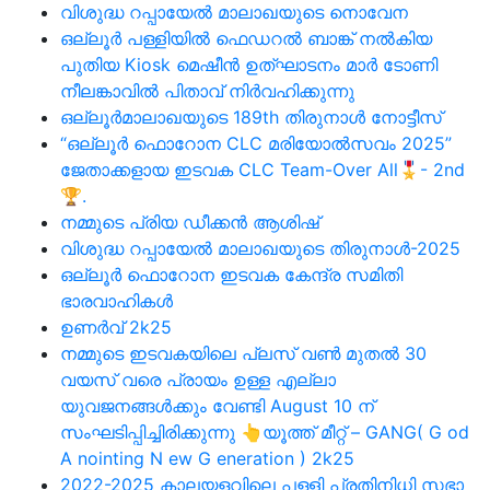
വിശുദ്ധ റപ്പായേല്‍ മാലാഖയുടെ നൊവേന
ഒല്ലൂര്‍ പള്ളിയില്‍ ഫെഡറല്‍ ബാങ്ക് നല്‍കിയ
പുതിയ Kiosk മെഷീന്‍ ഉത്ഘാടനം മാർ ടോണി
നീലങ്കാവിൽ പിതാവ് നിര്‍വഹിക്കുന്നു
ഒല്ലൂര്‍മാലാഖയുടെ 189th തിരുനാള്‍ നോട്ടീസ്
“ഒല്ലൂര്‍ ഫൊറോന CLC മരിയോല്‍സവം 2025”
ജേതാക്കളായ ഇടവക CLC Team-Over All🎖️- 2nd
🏆.
നമ്മുടെ പ്രിയ ഡീക്കൻ ആശിഷ്
വിശുദ്ധ റപ്പായേല്‍ മാലാഖയുടെ തിരുനാള്‍-2025
ഒല്ലൂര്‍ ഫൊറോന ഇടവക കേന്ദ്ര സമിതി
ഭാരവാഹികള്‍
ഉണര്‍വ് 2k25
നമ്മുടെ ഇടവകയിലെ പ്ലസ് വൺ മുതൽ 30
വയസ് വരെ പ്രായം ഉള്ള എല്ലാ
യുവജനങ്ങൾക്കും വേണ്ടി August 10 ന്
സംഘടിപ്പിച്ചിരിക്കുന്നു 👆യൂത്ത് മീറ്റ് – GANG( G od
A nointing N ew G eneration ) 2k25
2022-2025 കാലയളവിലെ പള്ളി പ്രതിനിധി സഭാ