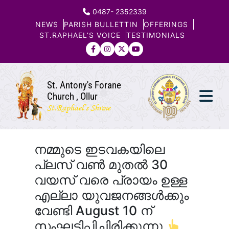
0487- 2352339
NEWS
PARISH BULLETTIN
OFFERINGS
ST.RAPHAEL’S VOICE
TESTIMONIALS
St. Antony's Forane
Church , Ollur
St.Raphael’s Shrine
നമ്മുടെ ഇടവകയിലെ
പ്ലസ് വൺ മുതൽ 30
വയസ് വരെ പ്രായം ഉള്ള
എല്ലാ യുവജനങ്ങൾക്കും
വേണ്ടി August 10 ന്
സംഘടിപ്പിച്ചിരിക്കുന്നു