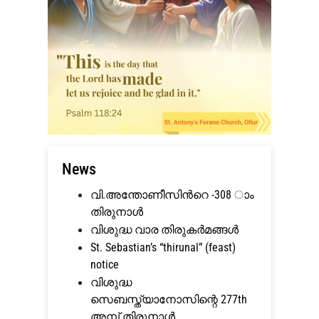
News
വി.അന്തോണീസിന്‍റെ -308 ാം
തിരുനാള്‍
വിശുദ്ധ വാര തിരുകര്‍മങ്ങള്‍
St. Sebastian’s “thirunal” (feast)
notice
വിശുദ്ധ
സെബസ്ത്യാനോസിന്റെ 277th
അമ്പ് തിരുനാള്‍