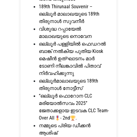
189th Thirunaal Souvenir –
ഒല്ലൂര്‍ മാലാഖയുടെ 189th
തിരുനാള്‍ സുവനീര്‍
വിശുദ്ധ റപ്പായേല്‍
മാലാഖയുടെ നൊവേന
ഒല്ലൂര്‍ പള്ളിയില്‍ ഫെഡറല്‍
ബാങ്ക് നല്‍കിയ പുതിയ Kiosk
മെഷീന്‍ ഉത്ഘാടനം മാർ
ടോണി നീലങ്കാവിൽ പിതാവ്
നിര്‍വഹിക്കുന്നു
ഒല്ലൂര്‍മാലാഖയുടെ 189th
തിരുനാള്‍ നോട്ടീസ്
“ഒല്ലൂര്‍ ഫൊറോന CLC
മരിയോല്‍സവം 2025”
ജേതാക്കളായ ഇടവക CLC Team-
Over All
- 2nd
.
നമ്മുടെ പ്രിയ ഡീക്കൻ
ആശിഷ്