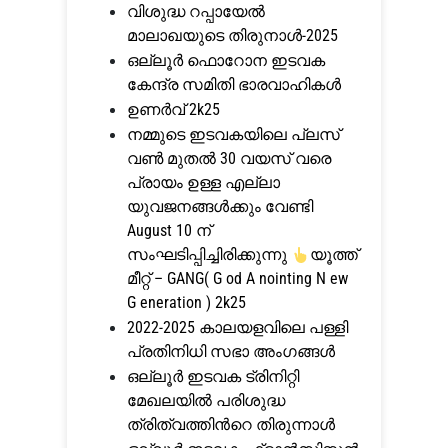
വിശുദ്ധ റപ്പായേല്‍
മാലാഖയുടെ തിരുനാള്‍-2025
ഒല്ലൂര്‍ ഫൊറോന ഇടവക
കേന്ദ്ര സമിതി ഭാരവാഹികള്‍
ഉണര്‍വ് 2k25
നമ്മുടെ ഇടവകയിലെ പ്ലസ്
വൺ മുതൽ 30 വയസ് വരെ
പ്രായം ഉള്ള എല്ലാ
യുവജനങ്ങൾക്കും വേണ്ടി
August 10 ന്
സംഘടിപ്പിച്ചിരിക്കുന്നു
യൂത്ത്
മീറ്റ് – GANG( G od A nointing N ew
G eneration ) 2k25
2022-2025 കാലയളവിലെ പള്ളി
പ്രതിനിധി സഭാ അംഗങ്ങള്‍
ഒല്ലൂര്‍ ഇടവക ട്രിനിറ്റി
മേഖലയില്‍ പരിശുദ്ധ
ത്രിത്വത്തിന്‍റെ തിരുന്നാള്‍