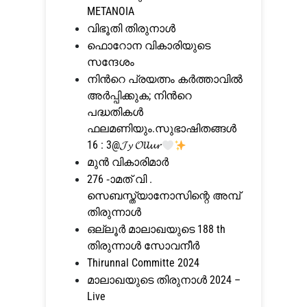
METANOIA
വിഭൂതി തിരുനാള്‍
ഫൊറോന വികാരിയുടെ
സന്ദേശം
നിന്‍റെ പ്രയത്നം കര്‍ത്താവില്‍
അര്‍പ്പിക്കുക; നിന്‍റെ
പദ്ധതികള്‍
ഫലമണിയും.സുഭാഷിതങ്ങള്‍
16 : 3@𝓙𝔂 𝓞𝓵𝓵𝓾𝓻
മുൻ വികാരിമാർ
276 -ാമത് വി .
സെബസ്ത്യാനോസിന്റെ അമ്പ്
തിരുന്നാൾ
ഒല്ലൂര്‍ മാലാഖയുടെ 188 th
തിരുന്നാള്‍ സോവനീര്‍
Thirunnal Committe 2024
മാലാഖയുടെ തിരുനാൾ 2024 –
Live